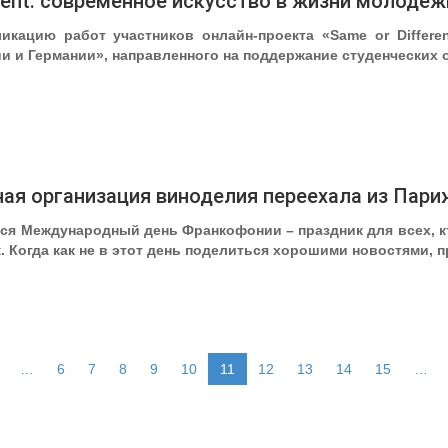
erent: современное искусство в жизни молодеж
икацию работ участников онлайн-проекта «Same or Differe
и и Германии», направленного на поддержание студенческих
я организация виноделия переехала из Пари
ся Международный день Франкофонии – праздник для всех, кто
. Когда как не в этот день поделиться хорошими новостями,
…
6
7
8
9
10
11
12
13
14
15
…