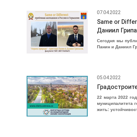
07.04.2022
Same or Diff
Даниил Грипа
Сегодня мы публи
Панин и Даниил Г
05.04.2022
Градостроите
22 марта 2022 го
муниципалитета г
жить: устойчивос