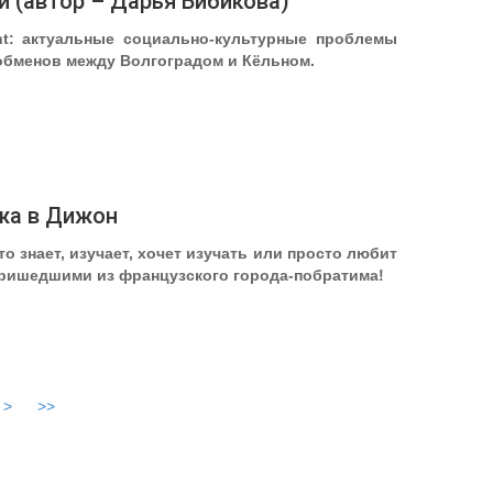
и (автор – Дарья Бибикова)
nt: актуальные социально-культурные проблемы
 обменов между Волгоградом и Кёльном.
жа в Дижон
 знает, изучает, хочет изучать или просто любит
 пришедшими из французского города-побратима!
>
>>