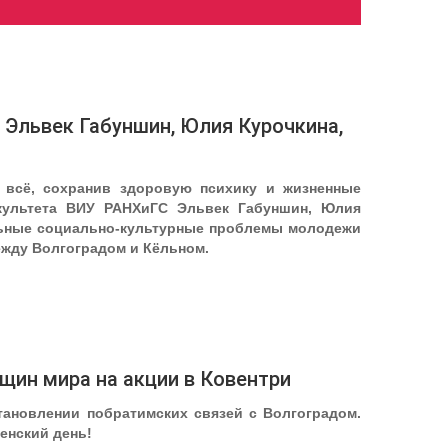
– Эльвек Габуншин, Юлия Курочкина,
 всё, сохранив здоровую психику и жизненные
акультета ВИУ РАНХиГС Эльвек Габуншин, Юлия
уальные социально-культурные проблемы молодежи
ежду Волгоградом и Кёльном.
ин мира на акции в Ковентри
тановлении побратимских связей с Волгоградом.
енский день!