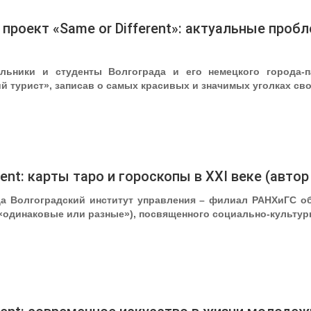
роект «Same or Different»: актуальные проб
льники и студенты Волгограда и его немецкого города-п
 турист», записав о самых красивых и значимых уголках сво
rent: карты таро и гороскопы в XXI веке (авто
да Волгоградский институт управления – филиал РАНХиГС об
гл. «одинаковые или разные»), посвященного социально-культ