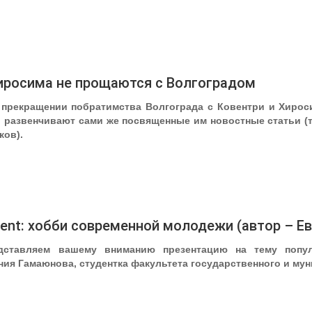
иросима не прощаются с Волгоградом
 прекращении побратимства Волгограда с Ковентри и Хирос
и развенчивают сами же посвященные им новостные статьи (т
ков).
erent: хобби современной молодежи (автор – Е
дставляем вашему вниманию презентацию на тему попул
ния Гамаюнова, студентка факультета государственного и му