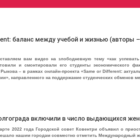
erent: баланс между учебой и жизнью (авторы 
ставляем вам видео на злободневную тему «как успевать
отовили и смонтировали его студенты экономического ф
 Рыкова – в рамках онлайн-проекта «Same or Different: акт
нии», направленного на поддержание студенческих обменов м
лгограда включили в число выдающихся женщ
марте 2022 года Городской совет Ковентри объявил о приос
мешало нашим городам совместно отметить Международный ж