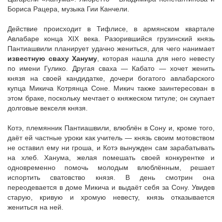
Бориса Рацера, музыка Гии Канчели.
Действие происходит в Тифлисе, в армянском квартале
Авлабаре конца XIX века. Разорившийся грузинский князь
Пантиашвили планирует удачно жениться, для чего нанимает
известную сваху Хануму
, которая нашла для него невесту
по имени Гулико. Другая сваха — Кабато — хочет женить
князя на своей кандидатке, дочери богатого авлабарского
купца Микича Котрянца Соне. Микич также заинтересован в
этом браке, поскольку мечтает о княжеском титуле; он скупает
долговые векселя князя.
Котэ, племянник Пантиашвили, влюблён в Сону и, кроме того,
даёт ей частные уроки как учитель — князь своим мотовством
не оставил ему ни гроша, и Котэ вынужден сам зарабатывать
на хлеб. Ханума, желая помешать своей конкурентке и
одновременно помочь молодым влюблённым, решает
испортить сватовство князя. В день смотрин она
переодевается в доме Микича и выдаёт себя за Сону. Увидев
старую, кривую и хромую невесту, князь отказывается
жениться на ней.