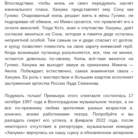
Впоследствии, чтобы князь не смел передумать насчёт
изначального плана, Ханума представляет ему Сону как
Гулико. Очарованный князь решает взять в жёны Гулико, не
подозревая об обмане, но Микич грозится, что привлечёт его к
оплате векселей. Тогда Котэ, зная о плутовстве Ханумы, даёт
согласие жениться на Соне, которая в памяти дяди осталась
неприятной особой. Тем самым он и дядю спасает от долгов,
и купцу позволяет поместить на свою карету княжеский герб.
Когда возникшая путаница разъясняется, все, тем не менее,
остаются довольны по-своему. Князь всё-таки женится на
Гулико, Ханума же выходит замуж за приказчика Микича —
Акопа. Побеждает, естественно, самая знаменитая сваха –
Ханума. Ее роль с мастерством и большим азартом исполняет
заслуженная артистка России Лада Семенова.
Подумать только! Премьера этого спектакля состоялась 17
октября 1997 года в Волгоградском музыкальном театре, а он
все по-прежнему любим зрителями разных возрастов и,
конечно, всеми работниками театра. Попробуйте и вы
разгадать секрет его успеха, в феврале 2022 года, после
некоторого отсутствия в репертуаре, музыкальная комедия
«Ханума» вернулась на нашу сцену в обновленном актерском